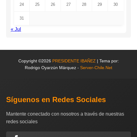
24
25
26
27
28
29
30
31
« Jul
Copyright ©2026
PRESIDENTE IBAÑEZ
| Tema por:
Rodrigo Oyarzún Márquez -
Server-Chile.Net
Síguenos en Redes Sociales
Mantente conectado con nosotros a través de nuestras
redes sociales