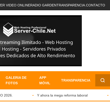
VER VIDEO ONLINE
RADIO GARDEN
TRANSPARENCIA.
CONTACTO
GALERIA DE
APP
TRANSPARENCIA
FOTOS
MÓVIL
✕
026.
Y ahora la mega reforma laboral
Qu