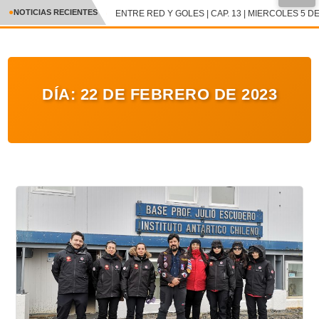
●
NOTICIAS RECIENTES
ENTRE RED Y GOLES | CAP. 13 | MIERCOLES 5 DE
CRÓNICA
✕
DEPORTES
DÍA:
22 DE FEBRERO DE 2023
ENTRETENIMIENTO Y CULTURA
POLICIAL
POLÍTICA
AUDIOS
VIDEOS
GALERIA DE FOTOS
APP MÓVIL