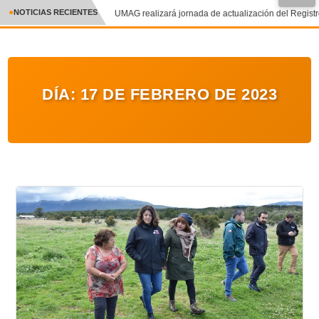
NOTICIAS RECIENTES
UMAG realizará jornada de actualización del Registro 
CRÓNICA
✕
DEPORTES
DÍA:
17 DE FEBRERO DE 2023
ENTRETENIMIENTO Y CULTURA
POLICIAL
POLÍTICA
AUDIOS
VIDEOS
GALERIA DE FOTOS
APP MÓVIL