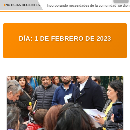
NOTICIAS RECIENTES
Incorporando necesidades de la comunidad, se dio inic
CRÓNICA
✕
DEPORTES
DÍA:
1 DE FEBRERO DE 2023
ENTRETENIMIENTO Y CULTURA
POLICIAL
POLÍTICA
AUDIOS
VIDEOS
GALERIA DE FOTOS
APP MÓVIL