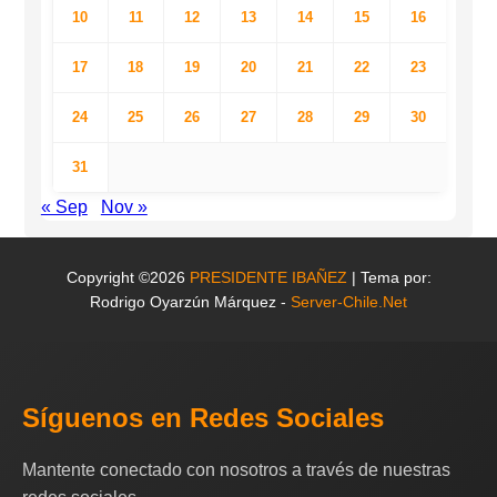
10
11
12
13
14
15
16
17
18
19
20
21
22
23
24
25
26
27
28
29
30
31
« Sep
Nov »
Copyright ©2026
PRESIDENTE IBAÑEZ
| Tema por:
Rodrigo Oyarzún Márquez -
Server-Chile.Net
Síguenos en Redes Sociales
Mantente conectado con nosotros a través de nuestras