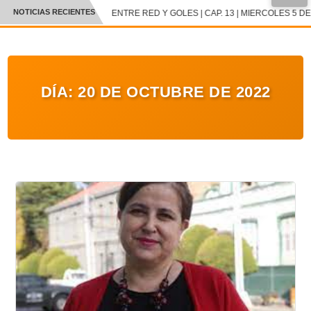
NOTICIAS RECIENTES
ENTRE RED Y GOLES | CAP. 13 | MIERCOLES 5 DE 
CRÓNICA
✕
DEPORTES
DÍA:
20 DE OCTUBRE DE 2022
ENTRETENIMIENTO Y CULTURA
POLICIAL
POLÍTICA
AUDIOS
VIDEOS
GALERIA DE FOTOS
APP MÓVIL