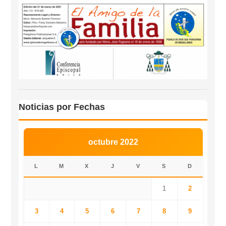
Noticias por Fechas
octubre 2022
L
M
X
J
V
S
D
1
2
3
4
5
6
7
8
9