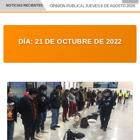
●
NOTICIAS RECIENTES
OPINION PUBLICA | JUEVES 6 DE AGOSTO 2026.
CRÓNICA
✕
DEPORTES
DÍA:
21 DE OCTUBRE DE 2022
ENTRETENIMIENTO Y CULTURA
POLICIAL
POLÍTICA
AUDIOS
VIDEOS
GALERIA DE FOTOS
APP MÓVIL