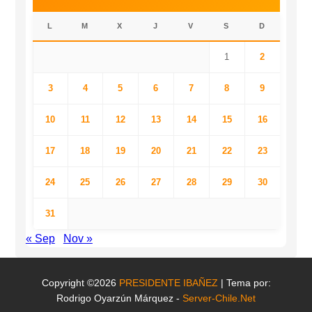
L
M
X
J
V
S
D
1
2
3
4
5
6
7
8
9
10
11
12
13
14
15
16
17
18
19
20
21
22
23
24
25
26
27
28
29
30
31
« Sep
Nov »
Copyright ©2026
PRESIDENTE IBAÑEZ
| Tema por:
Rodrigo Oyarzún Márquez -
Server-Chile.Net