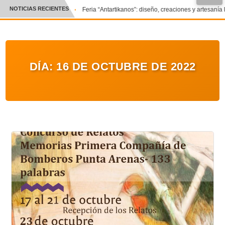
NOTICIAS RECIENTES
Feria “Antartikanos”: diseño, creaciones y artesanía 
CRÓNICA
✕
DEPORTES
DÍA:
16 DE OCTUBRE DE 2022
ENTRETENIMIENTO Y CULTURA
POLICIAL
POLÍTICA
AUDIOS
VIDEOS
GALERIA DE FOTOS
APP MÓVIL