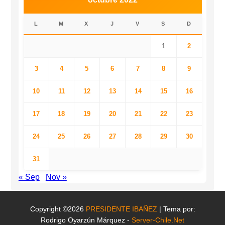
L
M
X
J
V
S
D
1
2
3
4
5
6
7
8
9
10
11
12
13
14
15
16
17
18
19
20
21
22
23
24
25
26
27
28
29
30
31
« Sep
Nov »
Copyright ©2026
PRESIDENTE IBAÑEZ
| Tema por:
Rodrigo Oyarzún Márquez -
Server-Chile.Net