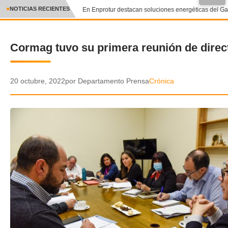
●
NOTICIAS RECIENTES
En Enprotur destacan soluciones energéticas del Gas
CRÓNICA
Cormag tuvo su primera reunión de direc
✕
DEPORTES
ENTRETENIMIENTO Y CULTURA
20 octubre, 2022
por Departamento Prensa
Crónica
POLICIAL
POLÍTICA
AUDIOS
VIDEOS
GALERIA DE FOTOS
APP MÓVIL