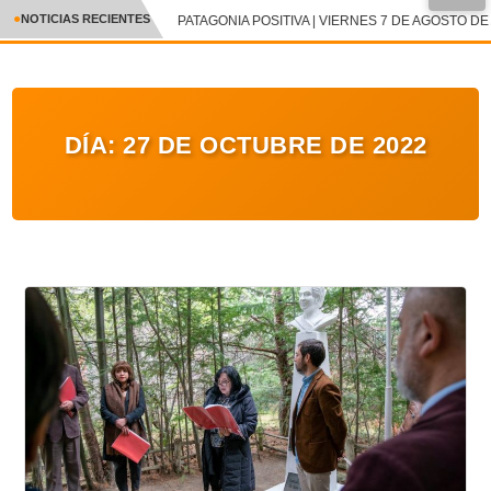
NOTICIAS RECIENTES
PATAGONIA POSITIVA | VIERNES 7 DE AGOSTO DE 
CRÓNICA
✕
DEPORTES
DÍA:
27 DE OCTUBRE DE 2022
ENTRETENIMIENTO Y CULTURA
POLICIAL
POLÍTICA
AUDIOS
VIDEOS
GALERIA DE FOTOS
APP MÓVIL