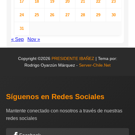
17
18
19
20
21
22
23
24
25
26
27
28
29
30
31
« Sep
Nov »
Copyright ©2026
PRESIDENTE IBAÑEZ
| Tema por:
Rodrigo Oyarzún Márquez -
Server-Chile.Net
Síguenos en Redes Sociales
Mantente conectado con nosotros a través de nuestras
redes sociales