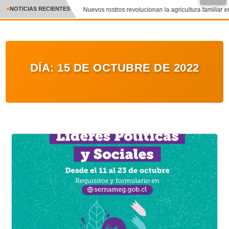
●
NOTICIAS RECIENTES
Nuevos rostros revolucionan la agricultura familiar en
CRÓNICA
✕
DEPORTES
DÍA:
15 DE OCTUBRE DE 2022
ENTRETENIMIENTO Y CULTURA
POLICIAL
POLÍTICA
AUDIOS
VIDEOS
GALERIA DE FOTOS
APP MÓVIL