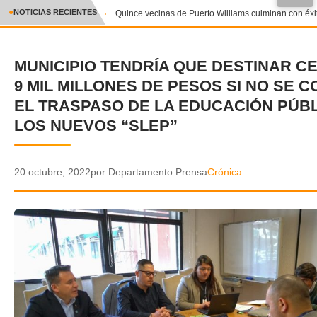
●
NOTICIAS RECIENTES
Quince vecinas de Puerto Williams culminan con éxito 
CRÓNICA
MUNICIPIO TENDRÍA QUE DESTINAR C
✕
DEPORTES
9 MIL MILLONES DE PESOS SI NO SE 
ENTRETENIMIENTO Y CULTURA
EL TRASPASO DE LA EDUCACIÓN PÚBL
LOS NUEVOS “SLEP”
POLICIAL
POLÍTICA
20 octubre, 2022
por Departamento Prensa
Crónica
AUDIOS
VIDEOS
GALERIA DE FOTOS
APP MÓVIL