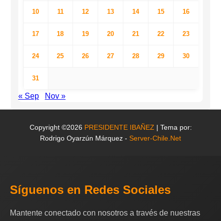
10
11
12
13
14
15
16
17
18
19
20
21
22
23
24
25
26
27
28
29
30
31
« Sep
Nov »
Copyright ©2026
PRESIDENTE IBAÑEZ
| Tema por:
Rodrigo Oyarzún Márquez -
Server-Chile.Net
Síguenos en Redes Sociales
Mantente conectado con nosotros a través de nuestras