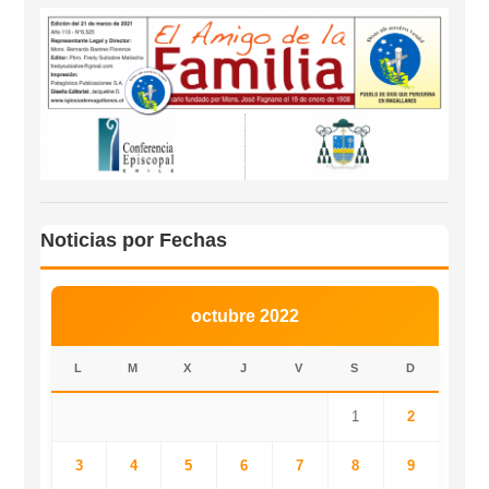
Noticias por Fechas
octubre 2022
L
M
X
J
V
S
D
1
2
3
4
5
6
7
8
9