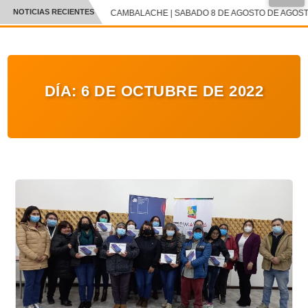
NOTICIAS RECIENTES
CAMBALACHE | SABADO 8 DE AGOSTO DE AGOSTO
CRÓNICA
✕
DEPORTES
DÍA:
6 DE OCTUBRE DE 2022
ENTRETENIMIENTO Y CULTURA
POLICIAL
POLÍTICA
AUDIOS
VIDEOS
GALERIA DE FOTOS
APP MÓVIL