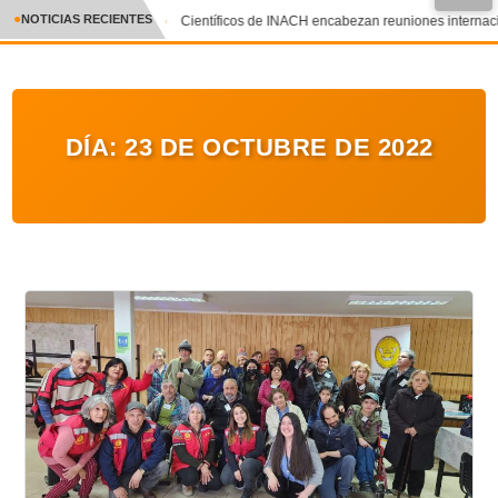
●
NOTICIAS RECIENTES
Científicos de INACH encabezan reuniones internacion
CRÓNICA
✕
DEPORTES
DÍA:
23 DE OCTUBRE DE 2022
ENTRETENIMIENTO Y CULTURA
POLICIAL
POLÍTICA
AUDIOS
VIDEOS
GALERIA DE FOTOS
APP MÓVIL