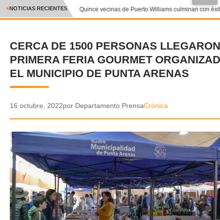
●
NOTICIAS RECIENTES
Quince vecinas de Puerto Williams culminan con éxito 
CRÓNICA
CERCA DE 1500 PERSONAS LLEGARON
✕
DEPORTES
PRIMERA FERIA GOURMET ORGANIZA
ENTRETENIMIENTO Y CULTURA
EL MUNICIPIO DE PUNTA ARENAS
POLICIAL
16 octubre, 2022
por Departamento Prensa
Crónica
POLÍTICA
AUDIOS
VIDEOS
GALERIA DE FOTOS
APP MÓVIL