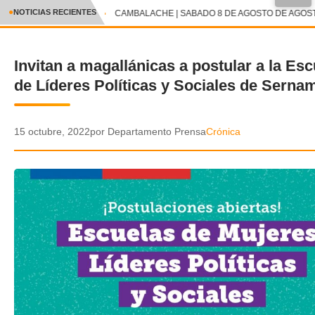
●
NOTICIAS RECIENTES
CAMBALACHE | SABADO 8 DE AGOSTO DE AGOSTO
CRÓNICA
Invitan a magallánicas a postular a la Esc
✕
DEPORTES
de Líderes Políticas y Sociales de Sern
ENTRETENIMIENTO Y CULTURA
POLICIAL
15 octubre, 2022
por Departamento Prensa
Crónica
POLÍTICA
AUDIOS
VIDEOS
GALERIA DE FOTOS
APP MÓVIL