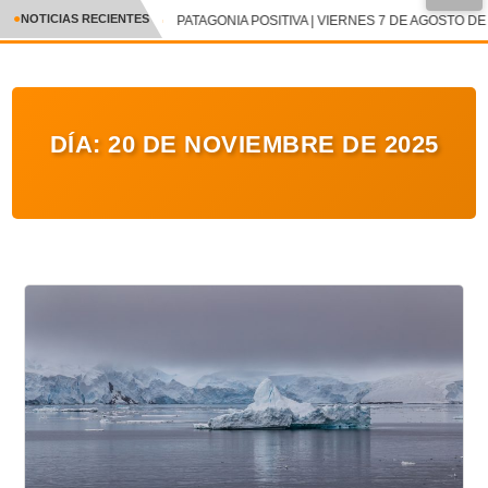
●
NOTICIAS RECIENTES
PATAGONIA POSITIVA | VIERNES 7 DE AGOSTO DE 
CRÓNICA
✕
DEPORTES
DÍA:
20 DE NOVIEMBRE DE 2025
ENTRETENIMIENTO Y CULTURA
POLICIAL
POLÍTICA
AUDIOS
VIDEOS
GALERIA DE FOTOS
APP MÓVIL