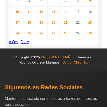
3
4
5
6
7
8
9
10
11
12
13
14
15
16
17
18
19
20
21
22
23
24
25
26
27
28
29
30
« Oct
Dic »
Copyright ©2026
PRESIDENTE IBAÑEZ
| Tema por:
Rodrigo Oyarzún Márquez -
Server-Chile.Net
Síguenos en Redes Sociales
Mantente conectado con nosotros a través de nuestras
redes sociales