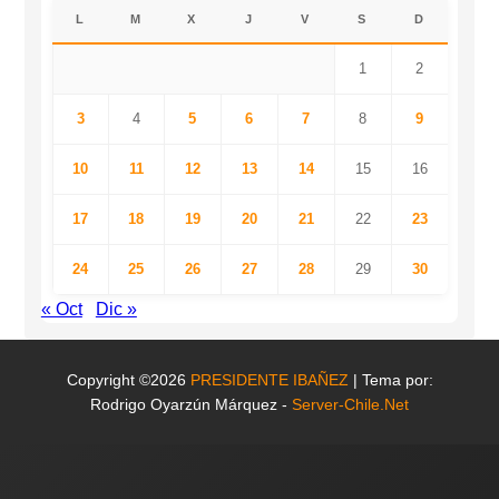
L
M
X
J
V
S
D
1
2
3
4
5
6
7
8
9
10
11
12
13
14
15
16
17
18
19
20
21
22
23
24
25
26
27
28
29
30
« Oct
Dic »
Copyright ©2026
PRESIDENTE IBAÑEZ
| Tema por:
Rodrigo Oyarzún Márquez -
Server-Chile.Net