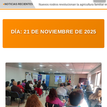
●
NOTICIAS RECIENTES
Nuevos rostros revolucionan la agricultura familiar en
CRÓNICA
✕
DEPORTES
DÍA:
21 DE NOVIEMBRE DE 2025
ENTRETENIMIENTO Y CULTURA
POLICIAL
POLÍTICA
AUDIOS
VIDEOS
GALERIA DE FOTOS
APP MÓVIL