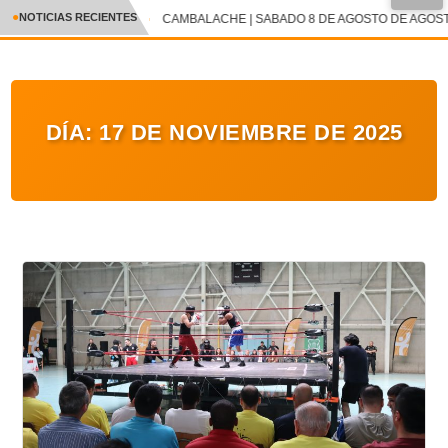
●
NOTICIAS RECIENTES
CAMBALACHE | SABADO 8 DE AGOSTO DE AGOSTO
CRÓNICA
✕
DEPORTES
DÍA:
17 DE NOVIEMBRE DE 2025
ENTRETENIMIENTO Y CULTURA
POLICIAL
POLÍTICA
AUDIOS
VIDEOS
GALERIA DE FOTOS
APP MÓVIL