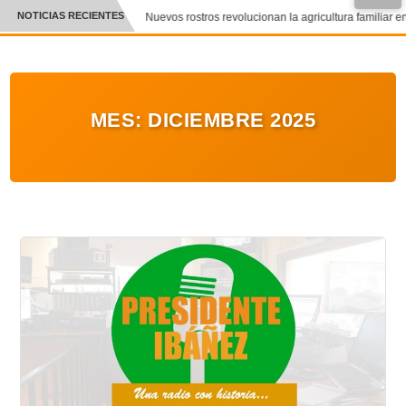
●
NOTICIAS RECIENTES
Nuevos rostros revolucionan la agricultura familiar en
CRÓNICA
✕
DEPORTES
MES:
DICIEMBRE 2025
ENTRETENIMIENTO Y CULTURA
POLICIAL
POLÍTICA
AUDIOS
VIDEOS
GALERIA DE FOTOS
APP MÓVIL