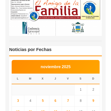
Noticias por Fechas
noviembre 2025
L
M
X
J
V
S
D
1
2
3
4
5
6
7
8
9