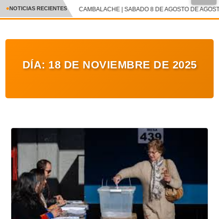
NOTICIAS RECIENTES
CAMBALACHE | SABADO 8 DE AGOSTO DE AGOSTO
CRÓNICA
✕
DEPORTES
DÍA:
18 DE NOVIEMBRE DE 2025
ENTRETENIMIENTO Y CULTURA
POLICIAL
POLÍTICA
AUDIOS
VIDEOS
GALERIA DE FOTOS
APP MÓVIL