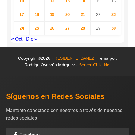
10
11
12
13
14
15
16
17
18
19
20
21
22
23
24
25
26
27
28
29
30
« Oct
Dic »
Copyright ©2026
PRESIDENTE IBAÑEZ
| Tema por:
Rodrigo Oyarzún Márquez -
Server-Chile.Net
Síguenos en Redes Sociales
Mantente conectado con nosotros a través de nuestras
redes sociales