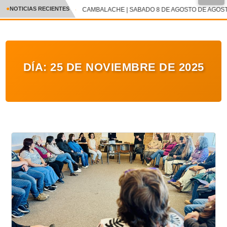
●
NOTICIAS RECIENTES
CAMBALACHE | SABADO 8 DE AGOSTO DE AGOSTO
CRÓNICA
✕
DEPORTES
DÍA:
25 DE NOVIEMBRE DE 2025
ENTRETENIMIENTO Y CULTURA
POLICIAL
POLÍTICA
AUDIOS
VIDEOS
GALERIA DE FOTOS
APP MÓVIL