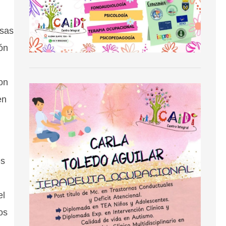
esas
ón
son
en
es
el
os