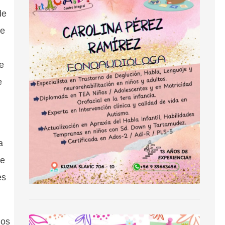
de
ce
e
e
a
de
es
ios