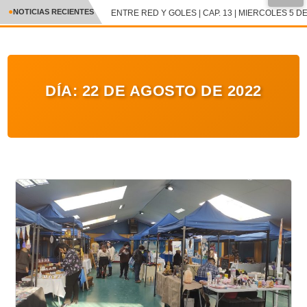
NOTICIAS RECIENTES
ENTRE RED Y GOLES | CAP. 13 | MIERCOLES 5 DE
CRÓNICA
✕
DEPORTES
DÍA:
22 DE AGOSTO DE 2022
ENTRETENIMIENTO Y CULTURA
POLICIAL
POLÍTICA
AUDIOS
VIDEOS
GALERIA DE FOTOS
APP MÓVIL