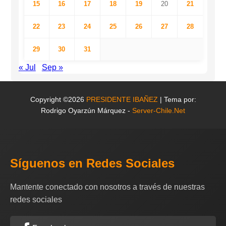
15
16
17
18
19
20
21
22
23
24
25
26
27
28
29
30
31
« Jul
Sep »
Copyright ©2026
PRESIDENTE IBAÑEZ
| Tema por:
Rodrigo Oyarzún Márquez -
Server-Chile.Net
Síguenos en Redes Sociales
Mantente conectado con nosotros a través de nuestras
redes sociales