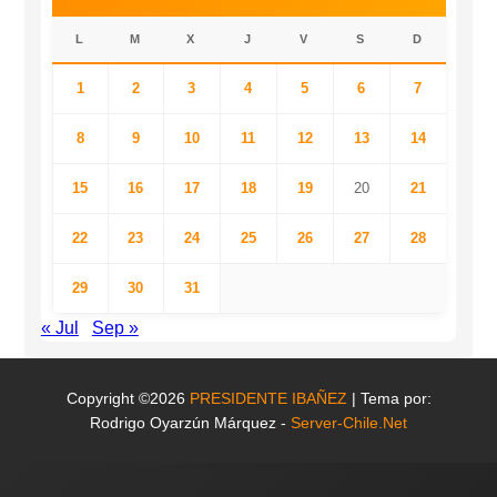
L
M
X
J
V
S
D
1
2
3
4
5
6
7
8
9
10
11
12
13
14
15
16
17
18
19
20
21
22
23
24
25
26
27
28
29
30
31
« Jul
Sep »
Copyright ©2026
PRESIDENTE IBAÑEZ
| Tema por:
Rodrigo Oyarzún Márquez -
Server-Chile.Net