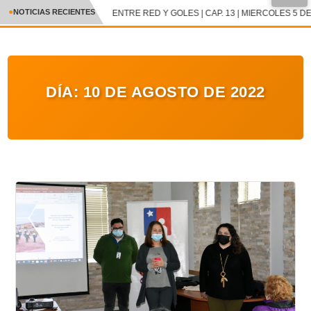
NOTICIAS RECIENTES
ENTRE RED Y GOLES | CAP. 13 | MIERCOLES 5 DE
CRÓNICA
✕
DEPORTES
DÍA:
10 DE AGOSTO DE 2022
ENTRETENIMIENTO Y CULTURA
POLICIAL
POLÍTICA
AUDIOS
VIDEOS
GALERIA DE FOTOS
APP MÓVIL