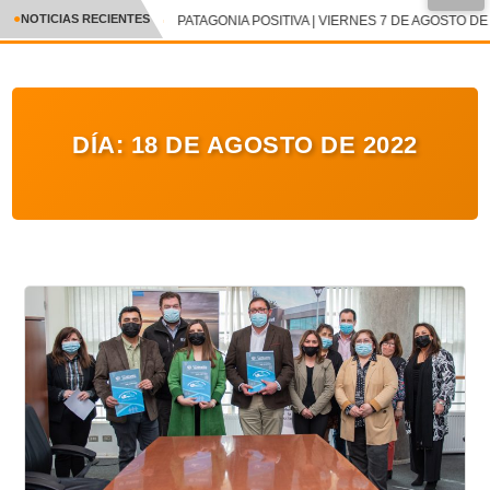
●
NOTICIAS RECIENTES
PATAGONIA POSITIVA | VIERNES 7 DE AGOSTO DE 
CRÓNICA
✕
DEPORTES
DÍA:
18 DE AGOSTO DE 2022
ENTRETENIMIENTO Y CULTURA
POLICIAL
POLÍTICA
AUDIOS
VIDEOS
GALERIA DE FOTOS
APP MÓVIL