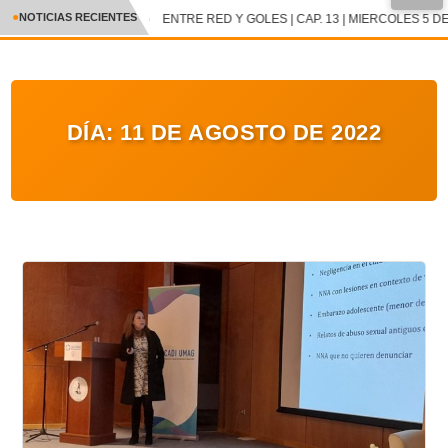
●
NOTICIAS RECIENTES
ENTRE RED Y GOLES | CAP. 13 | MIERCOLES 5 DE
CRÓNICA
✕
DEPORTES
DÍA:
11 DE AGOSTO DE 2022
ENTRETENIMIENTO Y CULTURA
POLICIAL
POLÍTICA
AUDIOS
VIDEOS
GALERIA DE FOTOS
APP MÓVIL