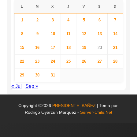
L
M
X
J
V
S
D
1
2
3
4
5
6
7
8
9
10
11
12
13
14
15
16
17
18
19
20
21
22
23
24
25
26
27
28
29
30
31
« Jul
Sep »
Copyright ©2026
PRESIDENTE IBAÑEZ
| Tema por:
Rodrigo Oyarzún Márquez -
Server-Chile.Net