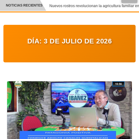
●
NOTICIAS RECIENTES
Nuevos rostros revolucionan la agricultura familiar en 
CRÓNICA
✕
DEPORTES
DÍA:
3 DE JULIO DE 2026
ENTRETENIMIENTO Y CULTURA
POLICIAL
POLÍTICA
AUDIOS
VIDEOS
GALERIA DE FOTOS
APP MÓVIL