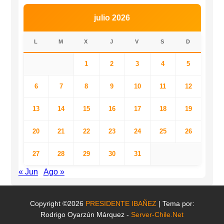
julio 2026
L
M
X
J
V
S
D
1
2
3
4
5
6
7
8
9
10
11
12
13
14
15
16
17
18
19
20
21
22
23
24
25
26
27
28
29
30
31
« Jun
Ago »
Copyright ©2026
PRESIDENTE IBAÑEZ
| Tema por:
Rodrigo Oyarzún Márquez -
Server-Chile.Net