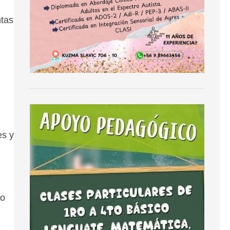
ntas
es y
no