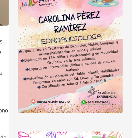
is
o
a
bono
 de