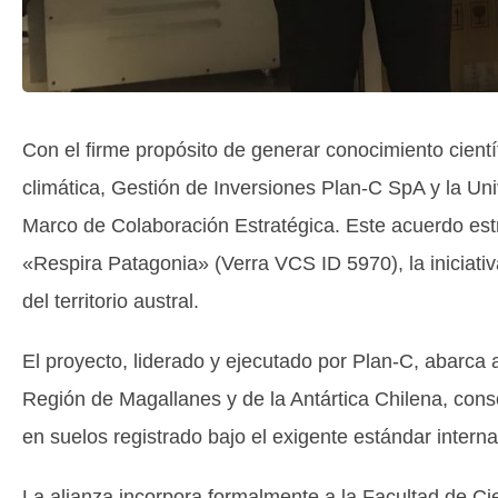
Con el firme propósito de generar conocimiento científ
climática, Gestión de Inversiones Plan-C SpA y la Un
Marco de Colaboración Estratégica. Este acuerdo estru
«Respira Patagonia» (Verra VCS ID 5970), la iniciat
del territorio austral.
El proyecto, liderado y ejecutado por Plan-C, abarc
Región de Magallanes y de la Antártica Chilena, con
en suelos registrado bajo el exigente estándar interna
La alianza incorpora formalmente a la Facultad de Ci