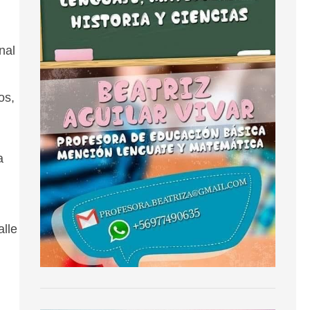
nal
os,
a
alle