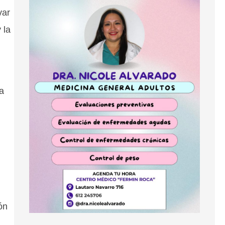
var
 la
a
ón