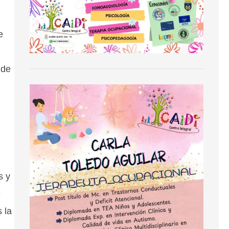
e
 de
s y
e
 la