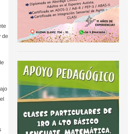
nte
y de
de
bajo
el
s