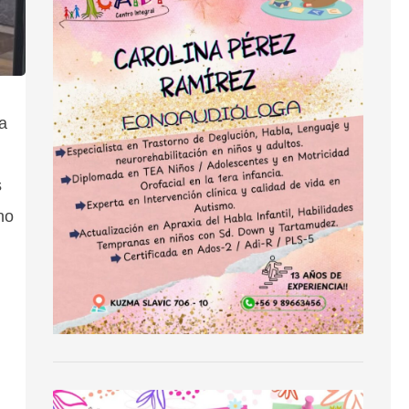
a
s
no