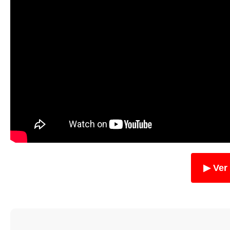
▶ Ver