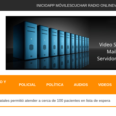
INICIO
APP MÓVIL
ESCUCHAR RADIO ONLINE
O Y
POLICIAL
POLÍTICA
AUDIOS
VIDEOS
es permitió atender a cerca de 100 pacientes en lista de espera