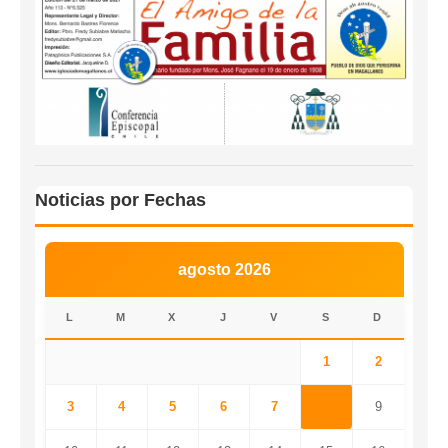
Noticias por Fechas
agosto 2026
L
M
X
J
V
S
D
1
2
3
4
5
6
7
8
9