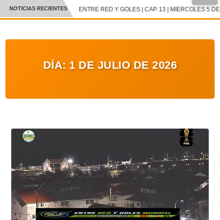
●
NOTICIAS RECIENTES
ENTRE RED Y GOLES | CAP. 13 | MIERCOLES 5 DE 
CRÓNICA
✕
DEPORTES
DÍA:
1 DE JULIO DE 2026
ENTRETENIMIENTO Y CULTURA
POLICIAL
POLÍTICA
AUDIOS
VIDEOS
GALERIA DE FOTOS
APP MÓVIL