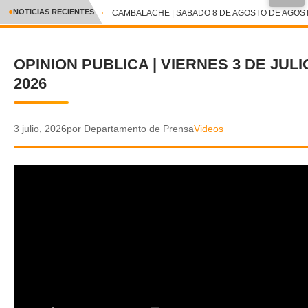
●
NOTICIAS RECIENTES
CAMBALACHE | SABADO 8 DE AGOSTO DE AGOSTO
CRÓNICA
OPINION PUBLICA | VIERNES 3 DE JULI
✕
DEPORTES
2026
ENTRETENIMIENTO Y CULTURA
POLICIAL
3 julio, 2026
por Departamento de Prensa
Videos
POLÍTICA
AUDIOS
VIDEOS
GALERIA DE FOTOS
APP MÓVIL