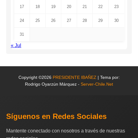
17
18
19
20
21
22
23
24
25
26
27
28
29
30
31
« Jul
Copyright ©2026
PRESIDENTE IBAÑEZ
| Tema por:
Rodrigo Oyarzún Márquez -
Server-Chile.Net
Síguenos en Redes Sociales
Mantente conectado con nosotros a través de nuestras