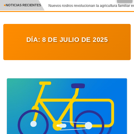
●
NOTICIAS RECIENTES
Nuevos rostros revolucionan la agricultura familiar en
CRÓNICA
✕
DEPORTES
DÍA:
8 DE JULIO DE 2025
ENTRETENIMIENTO Y CULTURA
POLICIAL
POLÍTICA
AUDIOS
VIDEOS
GALERIA DE FOTOS
APP MÓVIL