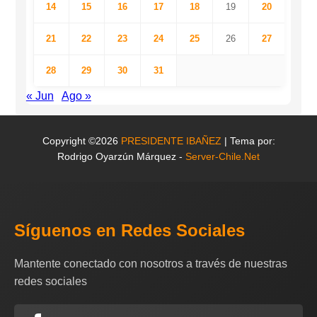
14
15
16
17
18
19
20
21
22
23
24
25
26
27
28
29
30
31
« Jun
Ago »
Copyright ©2026
PRESIDENTE IBAÑEZ
| Tema por:
Rodrigo Oyarzún Márquez -
Server-Chile.Net
Síguenos en Redes Sociales
Mantente conectado con nosotros a través de nuestras
redes sociales