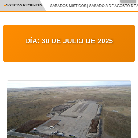
●
NOTICIAS RECIENTES
SABADOS MISTICOS | SABADO 8 DE AGOSTO DE A
CRÓNICA
✕
DEPORTES
DÍA:
30 DE JULIO DE 2025
ENTRETENIMIENTO Y CULTURA
POLICIAL
POLÍTICA
AUDIOS
VIDEOS
GALERIA DE FOTOS
APP MÓVIL