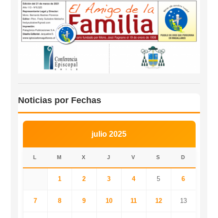
Noticias por Fechas
julio 2025
L
M
X
J
V
S
D
1
2
3
4
5
6
7
8
9
10
11
12
13