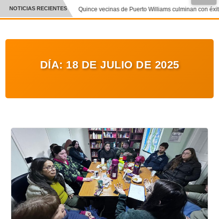
NOTICIAS RECIENTES
Quince vecinas de Puerto Williams culminan con éxito 
CRÓNICA
✕
DEPORTES
DÍA:
18 DE JULIO DE 2025
ENTRETENIMIENTO Y CULTURA
POLICIAL
POLÍTICA
AUDIOS
VIDEOS
GALERIA DE FOTOS
APP MÓVIL