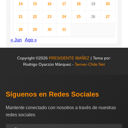
14
15
16
17
18
19
20
21
22
23
24
25
26
27
28
29
30
31
« Jun
Ago »
Copyright ©2026
PRESIDENTE IBAÑEZ
| Tema por:
Rodrigo Oyarzún Márquez -
Server-Chile.Net
Síguenos en Redes Sociales
Mantente conectado con nosotros a través de nuestras
redes sociales