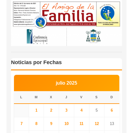
Noticias por Fechas
julio 2025
L
M
X
J
V
S
D
1
2
3
4
5
6
7
8
9
10
11
12
13