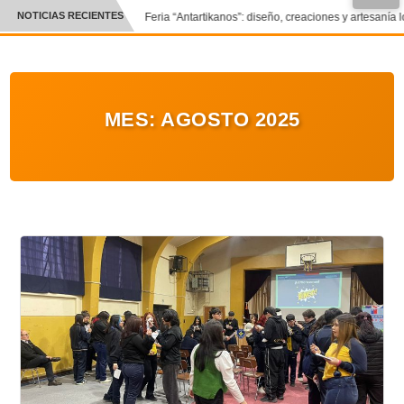
NOTICIAS RECIENTES
Feria “Antartikanos”: diseño, creaciones y artesanía l
CRÓNICA
✕
DEPORTES
MES:
AGOSTO 2025
ENTRETENIMIENTO Y CULTURA
POLICIAL
POLÍTICA
AUDIOS
VIDEOS
GALERIA DE FOTOS
APP MÓVIL