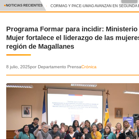
●
NOTICIAS RECIENTES
CORMAG Y PACE-UMAG AVANZAN EN SEGUNDA ET
CRÓNICA
Programa Formar para incidir: Ministerio 
✕
DEPORTES
Mujer fortalece el liderazgo de las mujere
ENTRETENIMIENTO Y CULTURA
región de Magallanes
POLICIAL
8 julio, 2025
por Departamento Prensa
Crónica
POLÍTICA
AUDIOS
VIDEOS
GALERIA DE FOTOS
APP MÓVIL