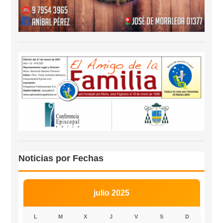
Noticias por Fechas
julio 2025
L
M
X
J
V
S
D