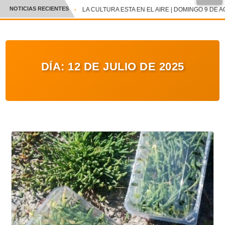
NOTICIAS RECIENTES
LA CULTURA ESTA EN EL AIRE | DOMINGO 9 DE A
CRÓNICA
✕
DEPORTES
DÍA:
12 DE JULIO DE 2025
ENTRETENIMIENTO Y CULTURA
POLICIAL
POLÍTICA
AUDIOS
VIDEOS
GALERIA DE FOTOS
APP MÓVIL