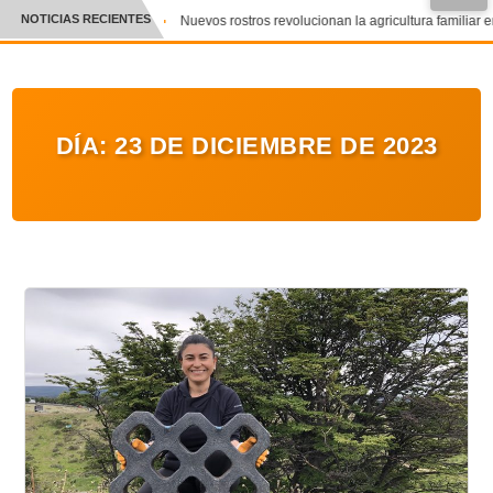
NOTICIAS RECIENTES
Nuevos rostros revolucionan la agricultura familiar e
CRÓNICA
✕
DEPORTES
DÍA:
23 DE DICIEMBRE DE 2023
ENTRETENIMIENTO Y CULTURA
POLICIAL
POLÍTICA
AUDIOS
VIDEOS
GALERIA DE FOTOS
APP MÓVIL