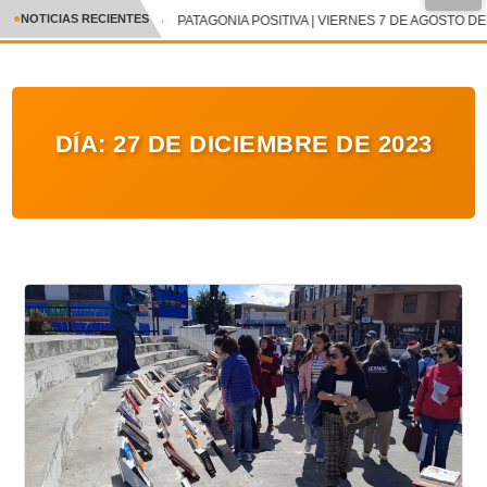
●
NOTICIAS RECIENTES
PATAGONIA POSITIVA | VIERNES 7 DE AGOSTO DE 
CRÓNICA
✕
DEPORTES
DÍA:
27 DE DICIEMBRE DE 2023
ENTRETENIMIENTO Y CULTURA
POLICIAL
POLÍTICA
AUDIOS
VIDEOS
GALERIA DE FOTOS
APP MÓVIL