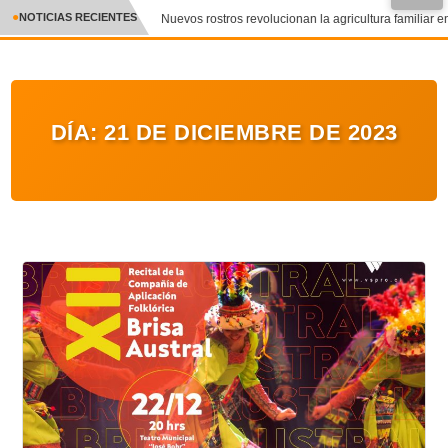
NOTICIAS RECIENTES
Nuevos rostros revolucionan la agricultura familiar en
CRÓNICA
✕
DEPORTES
DÍA:
21 DE DICIEMBRE DE 2023
ENTRETENIMIENTO Y CULTURA
POLICIAL
POLÍTICA
AUDIOS
VIDEOS
GALERIA DE FOTOS
APP MÓVIL