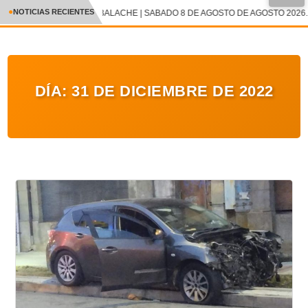
●
NOTICIAS RECIENTES
CAMBALACHE | SABADO 8 DE AGOSTO DE AGOSTO 2026.
CRÓNICA
✕
DEPORTES
DÍA:
31 DE DICIEMBRE DE 2022
ENTRETENIMIENTO Y CULTURA
POLICIAL
POLÍTICA
AUDIOS
VIDEOS
GALERIA DE FOTOS
APP MÓVIL