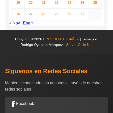
19
20
21
22
23
24
25
26
27
28
29
30
31
« Nov
Ene »
Copyright ©2026
PRESIDENTE IBAÑEZ
| Tema por:
Rodrigo Oyarzún Márquez -
Server-Chile.Net
Síguenos en Redes Sociales
Mantente conectado con nosotros a través de nuestras
redes sociales
Facebook