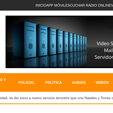
INICIO
APP MÓVIL
ESCUCHAR RADIO ONLINE
O Y
POLICIAL
POLÍTICA
AUDIOS
VIDEOS
e dio inicio a nuevo servicio terrestre que une Natales y Torres del 