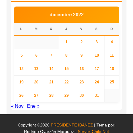
diciembre 2022
L
M
X
J
V
S
D
1
2
3
4
5
6
7
8
9
10
11
12
13
14
15
16
17
18
19
20
21
22
23
24
25
26
27
28
29
30
31
« Nov
Ene »
Copyright ©2026
PRESIDENTE IBAÑEZ
| Tema por:
Rodrigo Oyarzún Márquez -
Server-Chile.Net