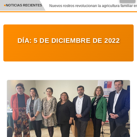
NOTICIAS RECIENTES
Nuevos rostros revolucionan la agricultura familiar en
CRÓNICA
✕
DEPORTES
DÍA:
5 DE DICIEMBRE DE 2022
ENTRETENIMIENTO Y CULTURA
POLICIAL
POLÍTICA
AUDIOS
VIDEOS
GALERIA DE FOTOS
APP MÓVIL