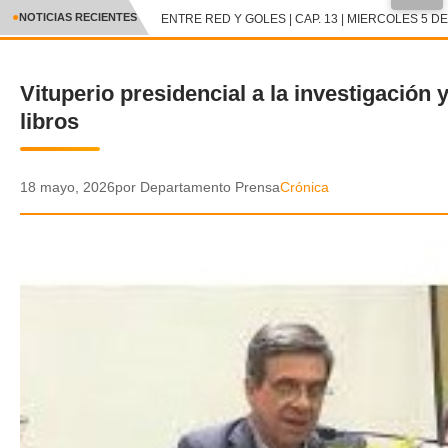
NOTICIAS RECIENTES
ENTRE RED Y GOLES | CAP. 13 | MIERCOLES 5 DE 
CRÓNICA
Vituperio presidencial a la investigación y
✕
DEPORTES
libros
ENTRETENIMIENTO Y CULTURA
POLICIAL
18 mayo, 2026
por Departamento Prensa
Crónica
POLÍTICA
AUDIOS
VIDEOS
GALERIA DE FOTOS
APP MÓVIL