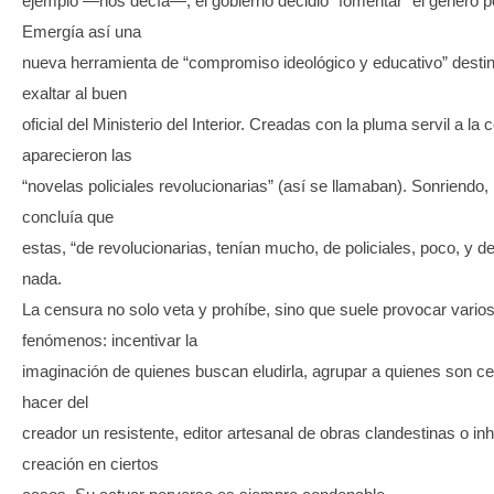
ejemplo —nos decía—, el gobierno decidió “fomentar” el género pol
Emergía así una
nueva herramienta de “compromiso ideológico y educativo” desti
exaltar al buen
oficial del Ministerio del Interior. Creadas con la pluma servil a la 
aparecieron las
“novelas policiales revolucionarias” (así se llamaban). Sonriendo
concluía que
estas, “de revolucionarias, tenían mucho, de policiales, poco, y d
nada.
La censura no solo veta y prohíbe, sino que suele provocar vario
fenómenos: incentivar la
imaginación de quienes buscan eludirla, agrupar a quienes son c
hacer del
creador un resistente, editor artesanal de obras clandestinas o inhi
creación en ciertos