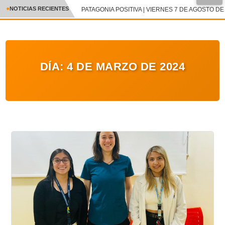
NOTICIAS RECIENTES
PATAGONIA POSITIVA | VIERNES 7 DE AGOSTO DE 
CRÓNICA
✕
DEPORTES
DÍA:
4 DE MARZO DE 2024
ENTRETENIMIENTO Y CULTURA
POLICIAL
POLÍTICA
AUDIOS
VIDEOS
GALERIA DE FOTOS
APP MÓVIL