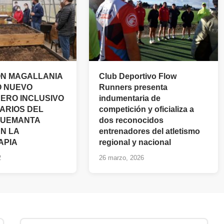
N MAGALLANIA
Club Deportivo Flow
Ó NUEVO
Runners presenta
ERO INCLUSIVO
indumentaria de
ARIOS DEL
competición y oficializa a
QUEMANTA
dos reconocidos
N LA
entrenadores del atletismo
APIA
regional y nacional
2
26 marzo, 2026