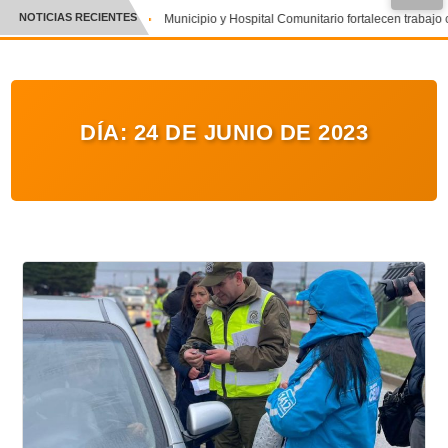
NOTICIAS RECIENTES
Municipio y Hospital Comunitario fortalecen trabajo
CRÓNICA
✕
DEPORTES
DÍA:
24 DE JUNIO DE 2023
ENTRETENIMIENTO Y CULTURA
POLICIAL
POLÍTICA
AUDIOS
VIDEOS
GALERIA DE FOTOS
APP MÓVIL