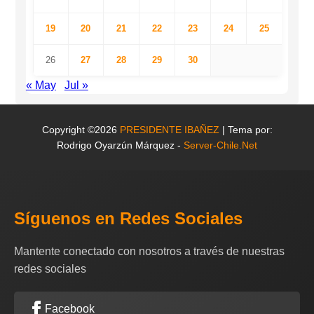
19
20
21
22
23
24
25
26
27
28
29
30
« May
Jul »
Copyright ©2026
PRESIDENTE IBAÑEZ
| Tema por:
Rodrigo Oyarzún Márquez -
Server-Chile.Net
Síguenos en Redes Sociales
Mantente conectado con nosotros a través de nuestras
redes sociales
Facebook